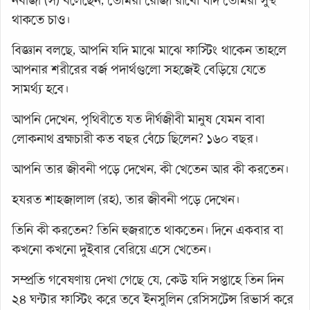
নবীজী (স) বলেছেন, তোমরা রোজা রাখো যদি তোমরা সুস্থ
থাকতে চাও।
বিজ্ঞান বলছে, আপনি যদি মাঝে মাঝে ফাস্টিং থাকেন তাহলে
আপনার শরীরের বর্জ পদার্থগুলো সহজেই বেড়িয়ে যেতে
সামর্থ্য হবে।
আপনি দেখেন, পৃথিবীতে যত দীর্ঘজীবী মানুষ যেমন বাবা
লোকনাথ ব্রহ্মচারী কত বছর বেঁচে ছিলেন? ১৬০ বছর।
আপনি তার জীবনী পড়ে দেখেন, কী খেতেন আর কী করতেন।
হযরত শাহজালাল (রহ), তার জীবনী পড়ে দেখেন।
তিনি কী করতেন? তিনি হুজরাতে থাকতেন। দিনে একবার বা
কখনো কখনো দুইবার বেরিয়ে এসে খেতেন।
সম্প্রতি গবেষণায় দেখা গেছে যে, কেউ যদি সপ্তাহে তিন দিন
২৪ ঘন্টার ফাস্টিং করে তবে ইনসুলিন রেসিসটেন্স রিভার্স করে