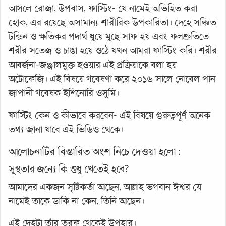
আসলে রোজা, উপবাস, ফাস্টিং- যে নামেই অভিহিত করা
হোক, এর রয়েছে অসামান্য শারীরিক উপকারিতা। দেহে সঞ্চিত
টক্সিন ও ক্ষতিকর পদার্থ ধুয়ে মুছে সাফ হয় এবং ফলশ্রুতিতে
শরীর সতেজ ও চাঙা হয়ে ওঠে যখন আমরা ফাস্টিং করি। শরীর
আবর্জনা-জঞ্জালমুক্ত হওয়ার এই প্রক্রিয়াকে বলা হয়
অটোফেজি। এই বিষয়ে গবেষণা করে ২০১৬ সালে নোবেল পান
জাপানী গবেষক ইশিনোরি ওসুমি।
ফাস্টিং কেন ও কীভাবে করবেন- এই বিষয়ে গুরুত্বপূর্ণ অনেক
তথ্য জানা যাবে এই ভিডিও থেকে।
আলোচনাটির বিস্তারিত অংশ নিচে দেওয়া হলো :
সুস্থতার জন্যে কি শুধু খেতেই হবে?
আমাদের একজন সৃষ্টিকর্তা আছেন, আল্লাহ ভগবান ঈশ্বর যে
নামেই তাকে ডাকি না কেন, তিনি আছেন।
এই দেহটা তাঁর তরফ থেকেই উপহার।