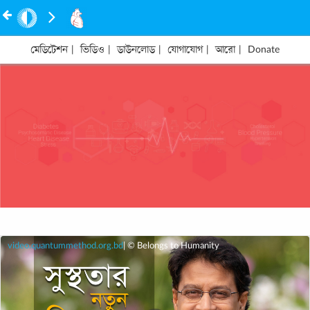
মেডিটেশন
|
ভিডিও
|
ডাউনলোড
|
যোগাযোগ
|
আরো
|
Donate
video.quantummethod.org.bd
| © Belongs to Humanity