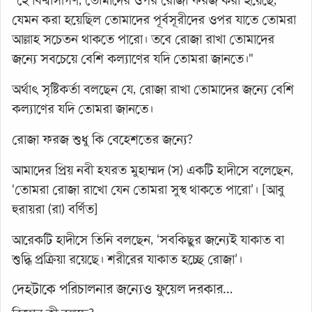
"হে বিশ্বাসীগণ, তোমাদের ওপর রোজা ফরজ করা হয়েছে,
যেমন করা হয়েছিল তোমাদের পূর্বসূরীদের ওপর যাতে তোমরা
আল্লাহ সচেতন থাকতে পারো। তবে রোজা রাখা তোমাদের
জন্যে সবচেয়ে বেশি কল্যাণের যদি তোমরা জানতে।"
অর্থাৎ সৃষ্টিকর্তা বলছেন যে, রোজা রাখা তোমাদের জন্যে বেশি
কল্যাণের যদি তোমরা জানতে।
রোজা ফরজ শুধু কি বেহেশতের জন্যে?
আমাদের প্রিয় নবী হযরত মুহাম্মদ (স) একটি হাদীসে বলেছেন,
‘তোমরা রোজা রাখো যেন তোমরা সুস্থ থাকতে পারো’। [আবু
হুরায়রা (রা) বর্ণিত]
আরেকটি হাদীসে তিনি বলছেন, ‘সবকিছুর জন্যেই যাকাত বা
শুদ্ধি প্রক্রিয়া রয়েছে। শরীরের যাকাত হচ্ছে রোজা’।
দেহটাকে পরিচালনার জন্যেও ফুয়েল দরকার…