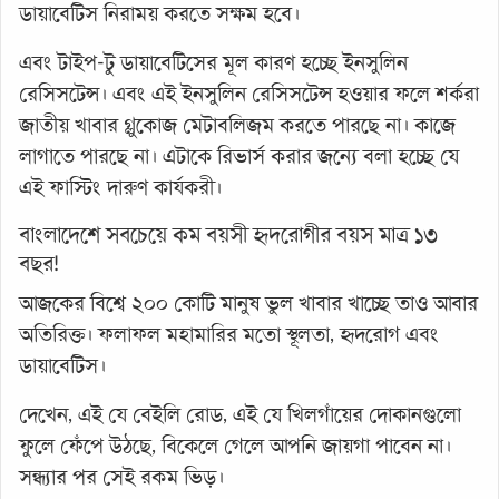
ডায়াবেটিস নিরাময় করতে সক্ষম হবে।
এবং টাইপ-টু ডায়াবেটিসের মূল কারণ হচ্ছে ইনসুলিন
রেসিসটেন্স। এবং এই ইনসুলিন রেসিসটেন্স হওয়ার ফলে শর্করা
জাতীয় খাবার গ্লুকোজ মেটাবলিজম করতে পারছে না। কাজে
লাগাতে পারছে না। এটাকে রিভার্স করার জন্যে বলা হচ্ছে যে
এই ফাস্টিং দারুণ কার্যকরী।
বাংলাদেশে সবচেয়ে কম বয়সী হৃদরোগীর বয়স মাত্র ১৩
বছর!
আজকের বিশ্বে ২০০ কোটি মানুষ ভুল খাবার খাচ্ছে তাও আবার
অতিরিক্ত। ফলাফল মহামারির মতো স্থূলতা, হৃদরোগ এবং
ডায়াবেটিস।
দেখেন, এই যে বেইলি রোড, এই যে খিলগাঁয়ের দোকানগুলো
ফুলে ফেঁপে উঠছে, বিকেলে গেলে আপনি জায়গা পাবেন না।
সন্ধ্যার পর সেই রকম ভিড়।