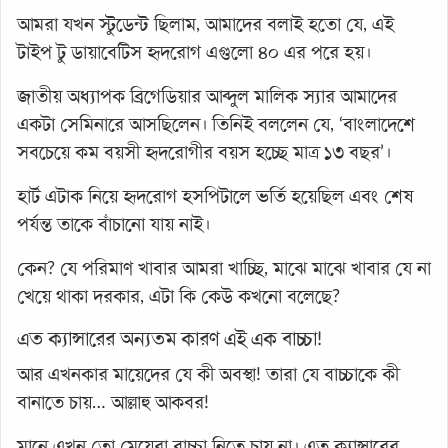
আমরা যখন স্টুডেন্ট ছিলাম, আমাদের বলাই হতো যে, এই
টাইপ টু ডায়াবেটিস হৃদরোগ এগুলো ৪০ এর পরে হয়।
জাতীয় অধ্যাপক ব্রিগেডিয়ার আব্দুল মালিক স্যার আমাদের
একটা সেমিনারে আসছিলেন। তিনিই বললেন যে, ‘বাংলাদেশে
সবচেয়ে কম বয়সী হৃদরোগীর বয়স হচ্ছে মাত্র ১৩ বছর’।
হার্ট এটাক নিয়ে হৃদরোগ হসপিটালে ভর্তি হয়েছিল এবং শেষ
পর্যন্ত তাকে বাঁচানো যায় নাই।
কেন? যে পরিমাণ খাবার আমরা খাচ্ছি, মাঝে মাঝে খাবার যে না
খেয়ে থাকা দরকার, এটা কি কেউ কখনো বলেছে?
এত ক্যান্সারের অন্যতম কারণ এই এক বাচ্চা!
আর এখনকার মায়েদের যে কী অবস্থা! তারা যে বাচ্চাকে কী
বানাতে চায়… আল্লাহু আকবর!
মানে এখন তো মেয়েরা বাচ্চা নিতে চায় না। এত ক্যান্সারের