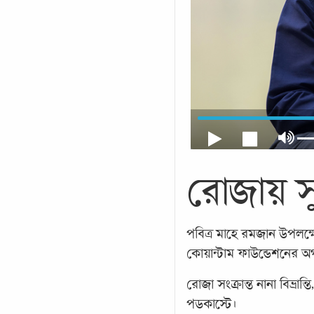
রোজায় সু
পবিত্র মাহে রমজান উপলক
কোয়ান্টাম ফাউন্ডেশনের অর্
রোজা সংক্রান্ত নানা বিভ্
পডকাস্টে।