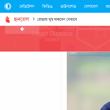
মেডিটেশন
ভিডিও
ডাউনলোড
যোগাযোগ
আ
হৃদরোগ
রোজায় সুস্থ থাকবেন যেভাবে
video.quantummethod.org.b