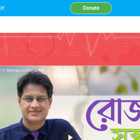
রো
Donate
d
| © Belongs to Humanity