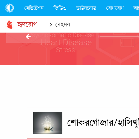
মেডিটেশন
ভিডিও
ডাউনলোড
যোগাযোগ
আ
হৃদরোগ
দেহমন
শোকরগোজার/হাসিখু