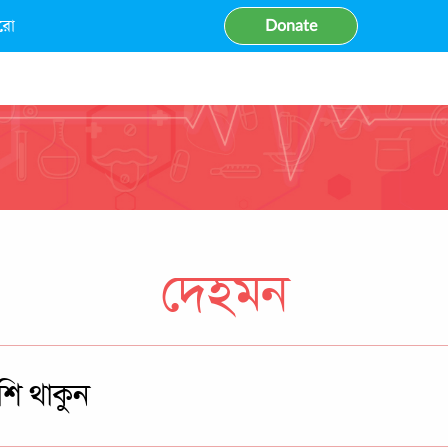
রো
Donate
দেহমন
শি থাকুন